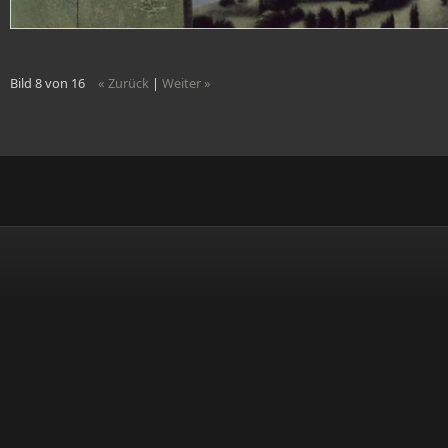
Bild 8 von 16
« Zurück
|
Weiter »