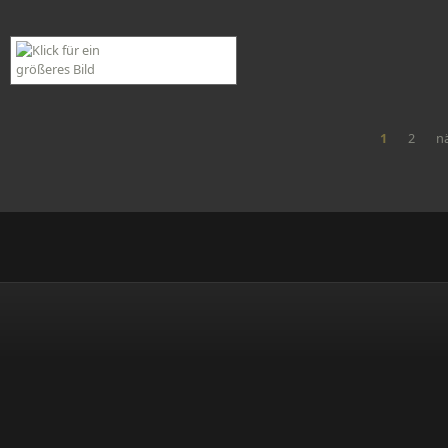
1
2
nä
Seiten