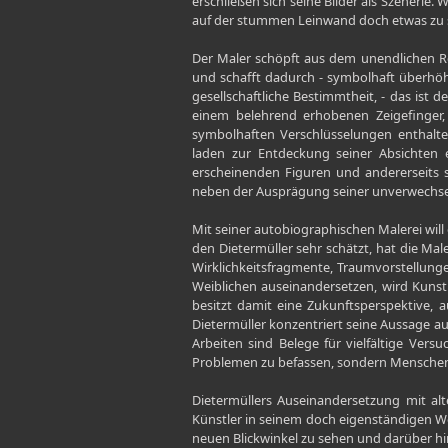
erschließen sich seine Bilder als Szenerie
auf der stummen Leinwand doch etwas zu
Der Maler schöpft aus dem unendlichen Re
und schafft dadurch - symbolhaft überhöh
gesellschaftliche Bestimmtheit, - das ist 
einem belehrend erhobenen Zeigefinger, 
symbolhaften Verschlüsselungen enthalte
laden zur Entdeckung seiner Absichten 
erscheinenden Figuren und andererseits se
neben der Ausprägung seiner unverwechselb
Mit seiner autobiographischen Malerei will
den Dietermüller sehr schätzt, hat die Ma
Wirklichkeitsfragmente, Traumvorstellunge
Weiblichen auseinandersetzen, wird Kunst
besitzt damit eine Zukunftsperspektive
Dietermüller konzentriert seine Aussage a
Arbeiten sind Belege für vielfältige Ver
Problemen zu befassen, sondern Mensche
Dietermüllers Auseinandersetzung mit alt
Künstler in seinem doch eigenständigen Wer
neuen Blickwinkel zu sehen und darüber hin