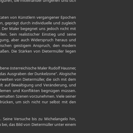
n Figuren, die miteinander umgehen und sich
zitaten von Künstlern vergangener Epochen
, geprägt durch individuelle und zugleich
st. Der Maler begegnet uns jedoch nicht mit
n. Sein realistischer Einstieg und seine
tigung, aber auch Widerspruch heraus und
zwischen geistigem Anspruch, den modern
maßen. Die Stärken von Dietermüller liegen
rbene österreichische Maler Rudolf Hausner,
r das Ausgraben der Dunkelzone". Alogische
rwelten von Dietermüller, die sich mit dem
ielt auf Bewältigung und Veränderung, und
oblemen und Konflikten begnügen müssen.
 gemalten Szenen vorzunehmen. Viele seiner
drücken, um sich nicht nur selbst mit den
. Seine Versuche bis zu Michelangelo hin,
 bei, das Bild von Dietermüller unter einem