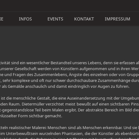
IE
INFOS
EVENTS
KONTAKT
IMPRESSUM
vität sind ein wesentlicher Bestandteil unseres Lebens, denn sie erfassen a
serer Gesellschaft werden von Künstlern aufgenommen und in ihren Werken
leme und Fragen des Zusammenlebens, Ängste des einzelnen oder von Gruppe
t, sehr komplexe und oft nur schwer durchschaubare Zusammenhänge durch k
als Gemälde anschaulich und damit eindringlich vor Augen zu führen.
ist die menschliche Gestalt, die eine Auseinandersetzung mit der Umgebun
n Raum. Dietermüller verzichtet meist bewußt auf einen sichtbaren Pinselstri
-gegenstandslose Teil beim Malen ergibt. Der abstrakte Bereich im Bild di
hlüsselter Form sichtbar gemacht.
tteln realistischer Malerei: Menschen sind als Menschen erkennbar. Und sie
im Unterbewußtsein wurzelnden Phantasien, die der Künstler als ebenbürt