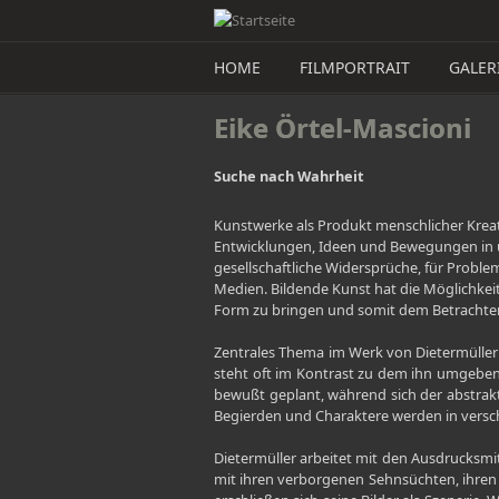
Direkt zum Inhalt
HOME
FILMPORTRAIT
GALER
Eike Örtel-Mascioni
Suche nach Wahrheit
Kunstwerke als Produkt menschlicher Kreati
Entwicklungen, Ideen und Bewegungen in un
gesellschaftliche Widersprüche, für Prob
Medien. Bildende Kunst hat die Möglichkei
Form zu bringen und somit dem Betrachter 
Zentrales Thema im Werk von Dietermüller 
steht oft im Kontrast zu dem ihn umgebende
bewußt geplant, während sich der abstrakt
Begierden und Charaktere werden in versc
Dietermüller arbeitet mit den Ausdrucksmi
mit ihren verborgenen Sehnsüchten, ihren 