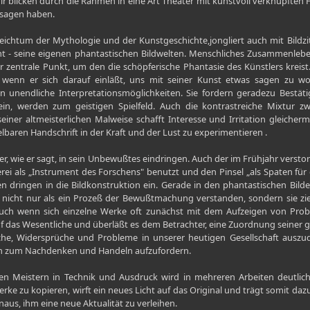
. Wir blicken durch die Rahmen in eine Art Theater mit kunstvoll verknüpfte
 sagen haben.
ichtum der Mythologie und der Kunstgeschichte,jongliert auch mit Bild
t - seine eigenen phantastischen Bildwelten. Menschliches Zusammenleben
der zentrale Punkt, um den die schöpferische Phantasie des Künstlers krei
wenn er sich darauf einläßt, uns mit seiner Kunst etwas sagen zu wolle
n unendliche Interpretationsmöglichkeiten. Sie fordern geradezu Bestä
ein, werden zum geistigen Spielfeld. Auch die kontrastreiche Mixtur 
iner altmeisterlichen Malweise schafft Interesse und Irritation gleicher
aren Handschrift in der Kraft und der Lust zu experimentieren .
 er, wie er sagt, in sein Unbewußtes eindringen. Auch der im Frühjahr versto
lerei als „Instrument des Forschens" benutzt und den Pinsel „als Spaten fü
n dringen in die Bildkonstruktion ein. Gerade in den phantastischen Bilde
 nicht nur als ein Prozeß der Bewußtmachung verstanden, sondern sie z
, auch wenn sich einzelne Werke oft zunächst mit dem Aufzeigen von Pr
uf das Wesentliche und überläßt es dem Betrachter, eine Zuordnung seiner
suche, Widersprüche und Probleme in unserer heutigen Gesellschaft auszu
n zum Nachdenken und Handeln aufzufordern.
en Meistern in Technik und Ausdruck wird in mehreren Arbeiten deutlich
ke zu kopieren, wirft ein neues Licht auf das Original und trägt somit dazu
aus, ihm eine neue Aktualität zu verleihen.