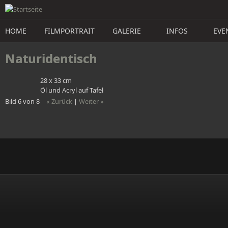
Direkt zum Inhalt
HOME
FILMPORTRAIT
GALERIE
INFOS
EVE
Naturidentisch 
28 x 33 cm
Öl und Acryl auf Tafel
Bild 6 von 8
« Zurück
|
Weiter »