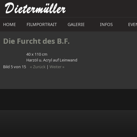
Direkt zum Inhalt
HOME
FILMPORTRAIT
GALERIE
INFOS
EVE
Die Furcht des B.F. 
40 x 110 cm
Harzöl u. Acryl auf Leinwand
Bild 5 von 15
« Zurück
|
Weiter »