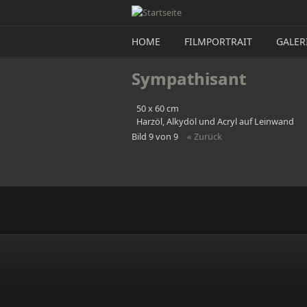
Direkt zum Inhalt
HOME
FILMPORTRAIT
GALER
Sympathisant
50 x 60 cm
Harzöl, Alkydöl und Acryl auf Leinwand
Bild 9 von 9
« Zurück